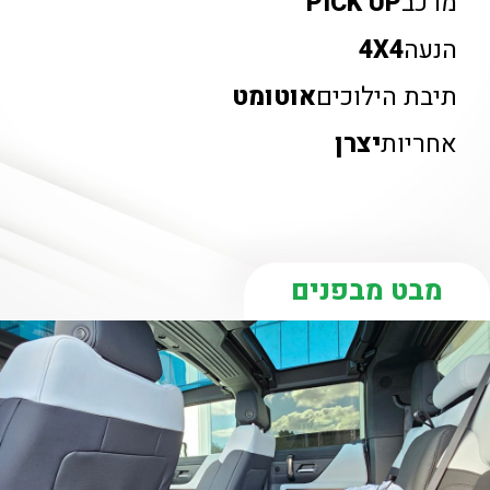
מרכב
PICK UP
הנעה
4X4
תיבת הילוכים
אוטומט
אחריות
יצרן
מבט מבפנים