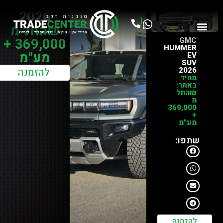
EV SUV
2026
|
₪החל מ
GMC
369,000 +
HUMMER
מע"מ
EV
SUV
2026
להזמנה
מחיר
באתר:
₪החל
מ
369,000
+
מע"מ
שתפו:
להזמנה