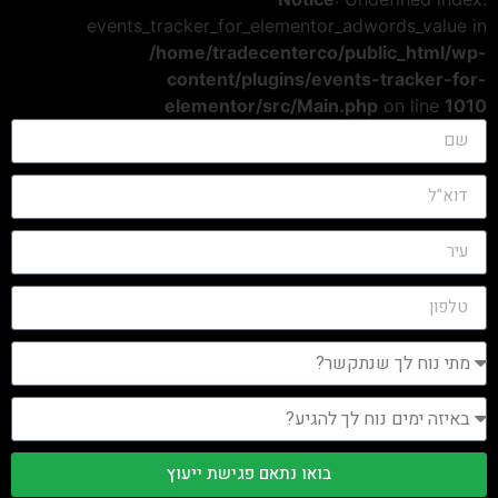
events_tracker_for_elementor_adwords_value in
/home/tradecenterco/public_html/wp-
content/plugins/events-tracker-for-
elementor/src/Main.php
on line
1010
בואו נתאם פגישת ייעוץ