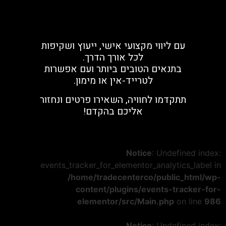
עם ליווי מקצועי אישי, ייעוץ ושקיפות
לכל אורך הדרך.
בתנאים הטובים ביותר ועם אפשרות
לטרייד-אין או מימון.
תתקדמו לחוויה, השאירו פרטים ונחזור
אליכם בהקדם!
Notice
: Undefined index:
events_tracker_for_elementor_analytics_label in
/home/tradecenterco/public_html/wp-
content/plugins/events-tracker-for-
elementor/src/Main.php
on line
986
Notice
: Undefined index: