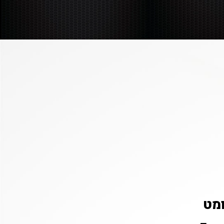
להזמנה
מט