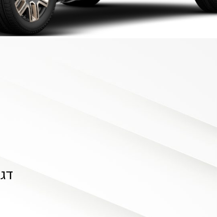
מע"מ
דג