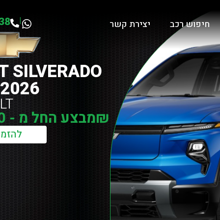
38
|
חיפוש רכב
יצירת קשר
T SILVERADO
 2026
LT
₪מבצע החל מ - 285,000 + מע"מ
להזמנ
CHEVROLET SILVERAD
שתפו: