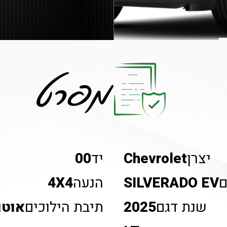
מחיר באתר: ₪מבצע החל מ - 285,000 +
מפרט
יצרן
Chevrolet
יד
00
ם
SILVERADO EV
הנעה
4X4
שנת דגם
2025
תיבת הילוכים
אוטו