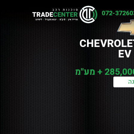
072-37260
CHEVROLE
EV
ה